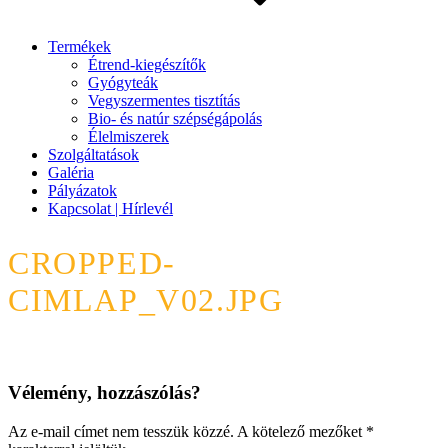
Termékek
Étrend-kiegészítők
Gyógyteák
Vegyszermentes tisztítás
Bio- és natúr szépségápolás
Élelmiszerek
Szolgáltatások
Galéria
Pályázatok
Kapcsolat | Hírlevél
CROPPED-
CIMLAP_V02.JPG
Vélemény, hozzászólás?
Az e-mail címet nem tesszük közzé.
A kötelező mezőket
*