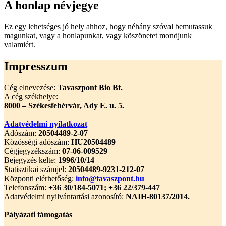
A honlap névjegye
Ez egy lehetséges jó hely ahhoz, hogy néhány szóval bemutassuk
magunkat, vagy a honlapunkat, vagy köszönetet mondjunk
valamiért.
Impresszum
Cég elnevezése:
Tavaszpont Bio Bt.
A cég székhelye:
8000 – Székesfehérvár, Ady E. u. 5.
Adatvédelmi nyilatkozat
Adószám:
20504489-2-07
Közösségi adószám:
HU20504489
Cégjegyzékszám:
07-06-009529
Bejegyzés kelte:
1996/10/14
Statisztikai számjel:
20504489-9231-212-07
Központi elérhetőség:
info@tavaszpont.hu
Telefonszám:
+36 30/184-5071; +36 22/379-447
Adatvédelmi nyilvántartási azonosító:
NAIH-80137/2014.
Pályázati támogatás