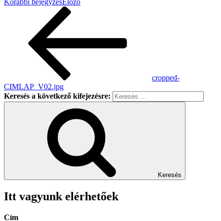
Korábbi bejegyzés
Előző
cropped-
CIMLAP_V02.jpg
Keresés a következő kifejezésre:
Keresés
Itt vagyunk elérhetőek
Cím